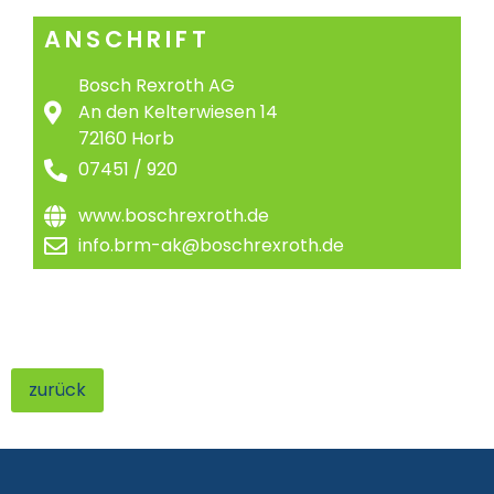
ANSCHRIFT
Bosch Rexroth AG
An den Kelterwiesen 14
72160 Horb
07451 / 920
www.boschrexroth.de
info.brm-ak@boschrexroth.de
zurück