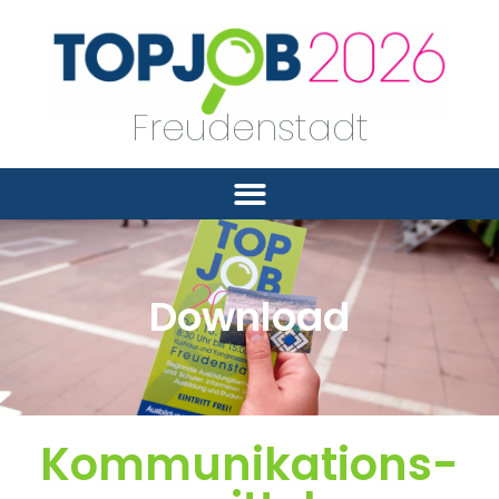
Freudenstadt
Download
Kommu­ni­kations­