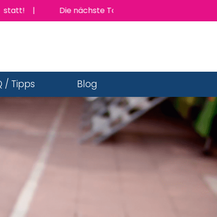
tt! |
Die nächste TopJob Messe findet am Donnersta
 / Tipps
Blog