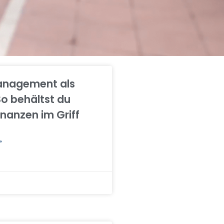
nagement als
So behältst du
inanzen im Griff
»