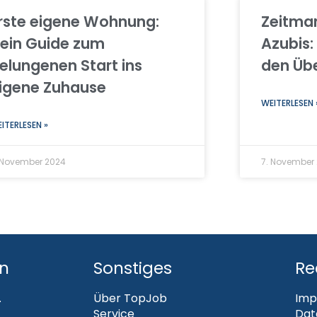
rste eigene Wohnung:
Zeitma
ein Guide zum
Azubis:
elungenen Start ins
den Übe
igene Zuhause
WEITERLESEN 
ITERLESEN »
 November 2024
7. November
en
Sonstiges
Re
.
Über TopJob
Imp
Service
Dat