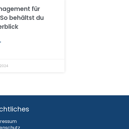
nagement für
 So behältst du
rblick
»
 2024
chtliches
ressum
enschutz