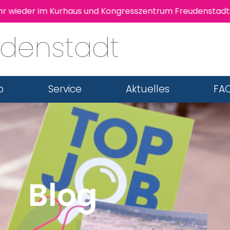
 wieder im Kurhaus und Kongresszentrum Freudenstadt sta
udenstadt
b
Service
Aktuelles
FAQ
Blog