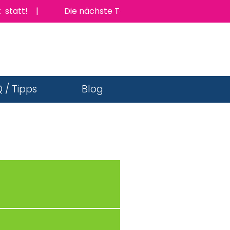
tatt! |
Die nächste TopJob Messe findet am Donner
 / Tipps
Blog