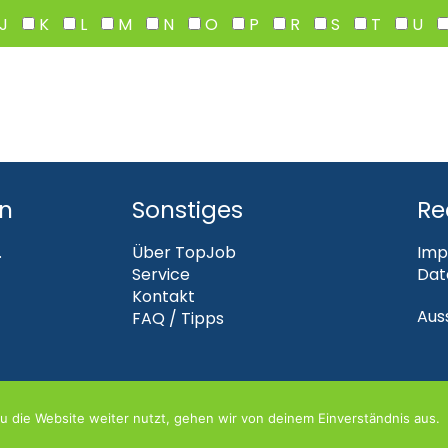
J
K
L
M
N
O
P
R
S
T
U
en
Sonstiges
Re
.
Über TopJob
Imp
Service
Dat
Kontakt
Aus
FAQ / Tipps
 die Website weiter nutzt, gehen wir von deinem Einverständnis aus.
TOPJOB 2026 | DIE WEBAGENTUR