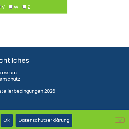
V
W
Z
chtliches
ressum
enschutz
steller­bedingungen 2026
Ok
Datenschutzerklärung