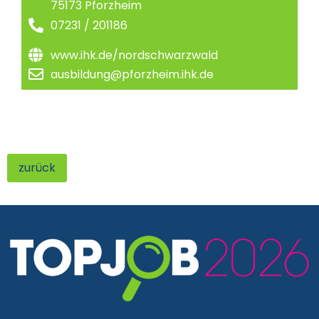
75173 Pforzheim
07231 / 201186
www.ihk.de/nordschwarzwald
ausbildung@pforzheim.ihk.de
zurück