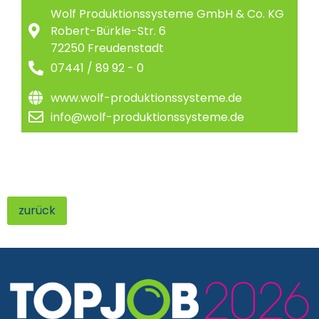
Wolf Produktionssysteme GmbH & Co. KG
Robert-Bürkle-Str. 6
72250 Freudenstadt
07441 / 89 92 - 0
www.wolf-produktionssysteme.de
info@wolf-produktionssysteme.de
zurück