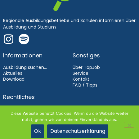
Regionale Ausbildungsbetriebe und Schulen informieren über
Ausbildung und Studium
Informationen
Sonstiges
Ausbildung suchen...
Über TopJob
Aktuelles
Service
Download
Kontakt
FAQ / Tipps
Rechtliches
Impressum
Diese Website benutzt Cookies. Wenn du die Website weiter
Datenschutz
nutzt, gehen wir von deinem Einverständnis aus.
Aussteller­bedingungen 2026
Ok
Datenschutzerklärung
TOPJOB 2026 | DIE WEBAGENTUR