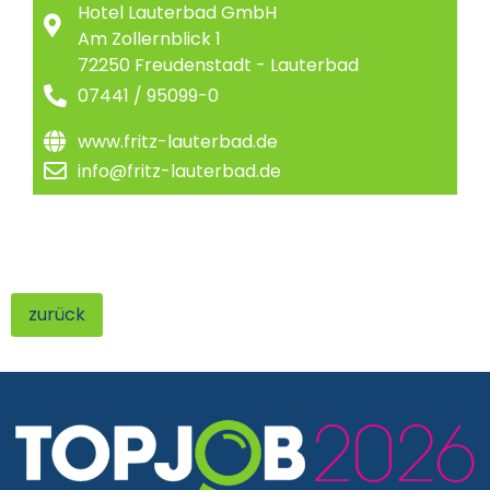
Hotel Lauterbad GmbH
Am Zollernblick 1
72250 Freudenstadt - Lauterbad
07441 / 95099-0
www.fritz-lauterbad.de
info@fritz-lauterbad.de
zurück