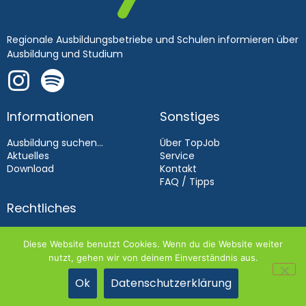
Regionale Ausbildungsbetriebe und Schulen informieren über
Ausbildung und Studium
Informationen
Sonstiges
Ausbildung suchen...
Über TopJob
Aktuelles
Service
Download
Kontakt
FAQ / Tipps
Rechtliches
Impressum
Diese Website benutzt Cookies. Wenn du die Website weiter
Datenschutz
nutzt, gehen wir von deinem Einverständnis aus.
Aussteller­bedingungen 2026
Ok
Datenschutzerklärung
TOPJOB 2026 | DIE WEBAGENTUR