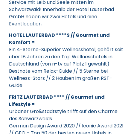
Service mit Leib und Seele mitten im
Schwarzwald! Innerhalb der Hotel Lauterbad
GmbH haben wir zwei Hotels und eine
Eventlocation.
HOTEL LAUTERBAD ****S // Gourmet und
Komfort =
Ein 4-Sterne-Superior Wellnesshotel, gehört seit
über 18 Jahren zu den Top Wellnesshotels in
Deutschland (von n-tv auf Platz 1 gewählt)
Bestnote vom Relax-Guide // 5 Sterne bei
Wellness-Stars // 2 Hauben im großen RST-
Guide
FRITZ LAUTERBAD **** // Gourmet und
Lifestyle =
Urbaner Großstadtstyle trifft auf den Charme
des Schwarzwalds
German Design Award 2020 // Iconic Award 2021
// GEO – Top 50 der besten neuen Hotels in