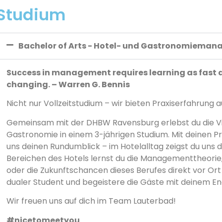
Studium
Bachelor of Arts - Hotel- und Gastronomiema
Success in management requires learning as fast a
changing. – Warren G. Bennis
Nicht nur Vollzeitstudium – wir bieten Praxiserfahrung
Gemeinsam mit der DHBW Ravensburg erlebst du die Viel
Gastronomie in einem 3-jährigen Studium. Mit deinen Pr
uns deinen Rundumblick – im Hotelalltag zeigst du uns de
Bereichen des Hotels lernst du die Managementtheori
oder die Zukunftschancen dieses Berufes direkt vor Ort
dualer Student und begeistere die Gäste mit deinem 
Wir freuen uns auf dich im Team Lauterbad!
#nicetomeetyou