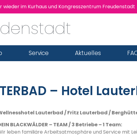
der im Kurhaus und Kongresszentrum Freudenstadt statt!
udenstadt
b
Service
Aktuelles
FAQ
TERBAD – Hotel Laut
Wellnesshotel Lauterbad / Fritz Lauterbad / Berghüt
DEIN BLACKWÄLDER – TEAM / 3 Betriebe – 1 Team:
Wir leben familiäre Arbeitsatmosphäre und Service mit Le