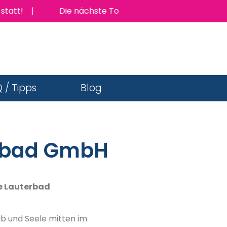
 |
Die nächste TopJob Messe findet am Donnerstag 1
 / Tipps
Blog
erbad GmbH
te Lauterbad
ib und Seele mitten im