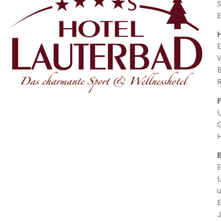
E
E
W
L
u
E