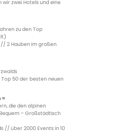
wir zwei Hotels und eine
Jahren zu den Top
lt)
 // 2 Hauben im großen
rzwalds
– Top 50 der besten neuen
 =
n, die den alpinen
nd Bequem – Großstädtisch
 // über 2000 Events in 10