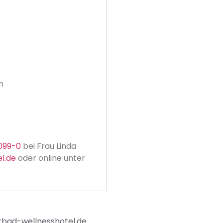
n
099-0
bei Frau Linda
l.de
oder online unter
rbad-wellnesshotel.de