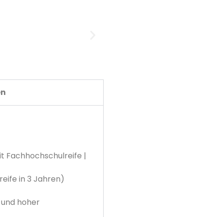
en
t Fachhochschulreife |
eife in 3 Jahren)
t und hoher