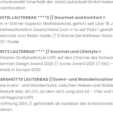
Schwarzwald! Innerhalb der Hotel Lauterbad GmbH haben 
ventlocation.
HOTEL LAUTERBAD ****S // Gourmet und Komfort =
in 4-Sterne-Superior Wellnesshotel, gehört seit über 18 
ellnesshotels in Deutschland (von n-tv auf Platz 1 gewäh
Bestnote vom Relax-Guide // 5 Sterne bei Wellness-Stars
RST-Guide
FRITZ LAUTERBAD **** // Gourmet und Lifestyle =
Urbaner Großstadtstyle trifft auf den Charme des Schwa
German Design Award 2020 // Iconic Award 2021 // GEO 
Hotels in Europa 2020
BERGHÜTTE LAUTERBAD // Event- und Wanderlocation
Eine Event- und Wanderhütte, zwischen Wiesen und Wälder
ifestyle lebt. Ein Ort, an dem sich Jung und Alt – Chic u
nd Regional trifft.
röffnung 2014 // gehandelt als Sansibar des Schwarzwalds
Jahren