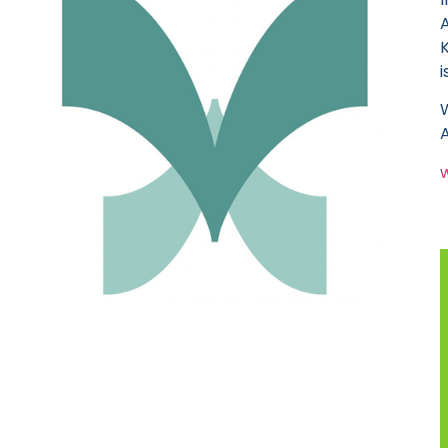
K
i
A