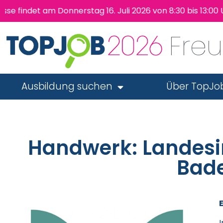
 findet am Donnerstag 16. Juli 2026 von 8:30 bis 13:00 
Fre
Ausbildung suchen
Über TopJo
Handwerk: Landesi
Bad
I