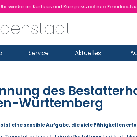
Uhr wieder im Kurhaus und Kongresszentrum Freudenstadt 
udenstadt
b
Service
Aktuelles
FAQ
nnung des Bestatter
en-Württemberg
Es ist eine sensible Aufgabe, die viele Fähigkeiten erfo
m Trauerfall unterstützt du als Bestattungsfachkraft Men