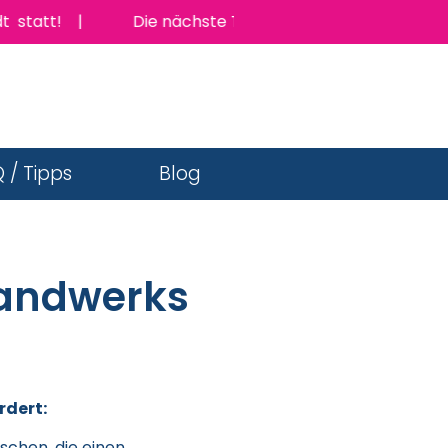
statt! |
Die nächste TopJob Messe findet am Donner
 / Tipps
Blog
handwerks
rdert:
schen, die einen