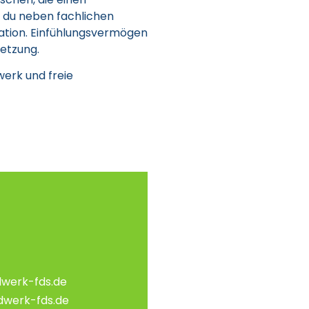
 du neben fachlichen
tuation. Einfühlungsvermögen
setzung.
erk und freie
werk-fds.de
dwerk-fds.de