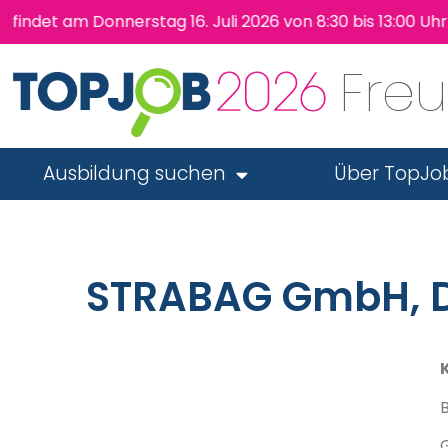
t am Donnerstag 16. Juli 2026 von 8:30 bis 13:00 Uhr wi
Fre
Ausbildung suchen
Über TopJo
STRABAG GmbH, D
B
G