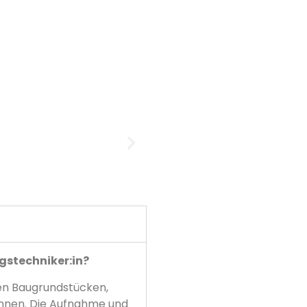
stechniker:in?
gen Baugrundstücken,
önnen. Die Aufnahme und