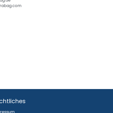
ag.de
rabag.com
chtliches
ressum