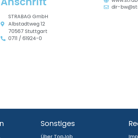
Anschrift
www.strab
dir-bw@st
STRABAG GmbH
Albstadtweg 12
70567 Stuttgart
0711 / 61924-0
en
Sonstiges
Re
.
Über TopJob
Imp