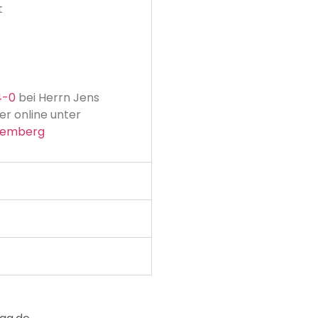
t
4-0
bei Herrn Jens
r online unter
ttemberg