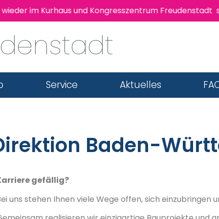
eder im Kurhaus und Kongresszentrum Freudenstadt statt
udenstadt
b
Service
Aktuelles
FAQ
irektion Baden-Würt
Karriere gefällig?
ei uns stehen Ihnen viele Wege offen, sich einzubringen 
emeinsam realisieren wir einzigartige Bauprojekte und ar