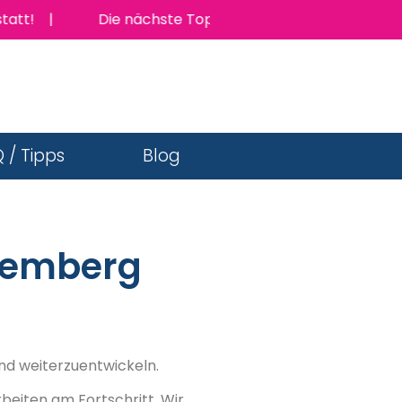
! |
Die nächste TopJob Messe findet am Donnerstag 
 / Tipps
Blog
temberg
und weiterzuentwickeln.
beiten am Fortschritt. Wir