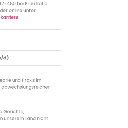
47-480 bei Frau Katja
der online unter
karriere
w/d)
eorie und Praxis im
d abwechslungsreicher
e Gerichte,
in unserem Land nicht