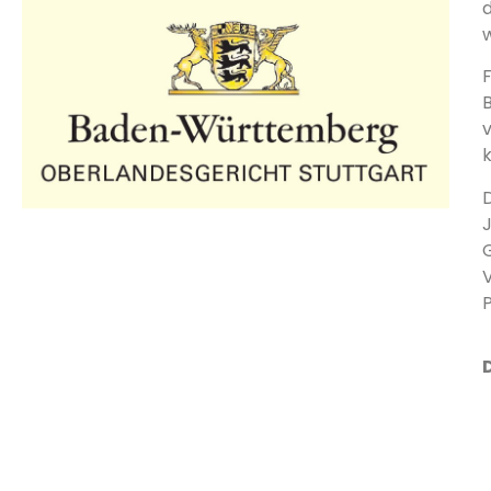
d
w
G
V