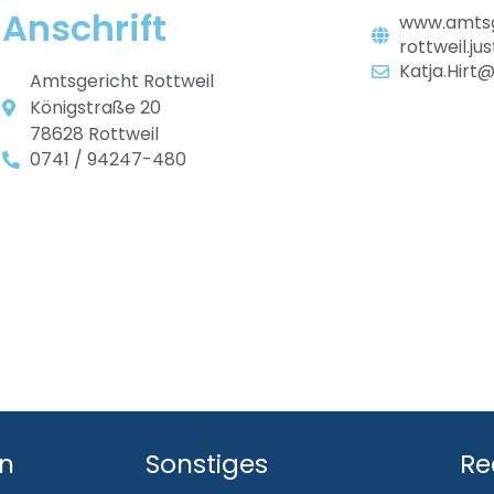
Anschrift
www.amtsg
rottweil.jus
Katja.Hirt@
Amtsgericht Rottweil
Königstraße 20
78628 Rottweil
0741 / 94247-480
en
Sonstiges
Re