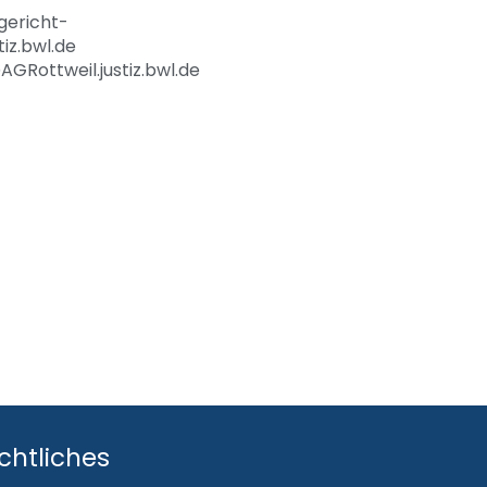
ericht-
tiz.bwl.de
AGRottweil.justiz.bwl.de
chtliches