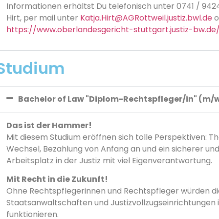
Informationen erhältst Du telefonisch unter 0741 / 942
Hirt, per mail unter
Katja.Hirt@AGRottweil.justiz.bwl.de
o
https://www.oberlandesgericht-stuttgart.justiz-bw.de/
Studium
Bachelor of Law "Diplom-Rechtspfleger/in" (m/
Das ist der Hammer!
Mit diesem Studium eröffnen sich tolle Perspektiven: Th
Wechsel, Bezahlung von Anfang an und ein sicherer un
Arbeitsplatz in der Justiz mit viel Eigenverantwortung.
Mit Recht in die Zukunft!
Ohne Rechtspflegerinnen und Rechtspfleger würden di
Staatsanwaltschaften und Justizvollzugseinrichtungen 
funktionieren.