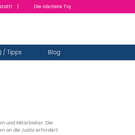
 |
Die nächste TopJob Messe findet am Donnerstag 1
 / Tipps
Blog
en und Mitarbeiter. Die
 an die Justiz erfordert