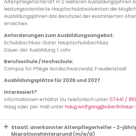
Altenpflegefachkraft in 2 weiteren Ausbildungsjahren 
leistungsorientierte Hauptschulabsolventen die Möglichk
Ausbildungsjahren das Berufsziel der examinierten Alte
erreichen.
Anforderungen zum Ausbildungsangebot:
Schulabschluss: Guter Hauptschulabschluss
Dauer der Ausbildung: 1 Jahr
Berufsschule / Hochschule:
Campus für Pflege Nordschwarzwald, Freudenstadt
Ausbildungsplätze für 2026 und 2027
Interessiert?
Informationen erhältst Du telefonisch unter
07441 / 91
Haug oder per mail unter
haug.wolfgang@oberlinhaus-
Staatl. anerkannter Altenpflegerhelfer - 2-jähr
Migrationshintergrund (m/w/d)