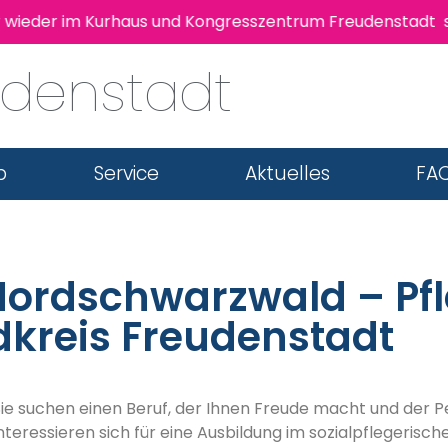
eder im Kurhaus und Kongresszentrum Freudenstadt statt!
udenstadt
b
Service
Aktuelles
FAQ
Nordschwarzwald – Pf
dkreis Freudenstadt
ie suchen einen Beruf, der Ihnen Freude macht und der P
nteressieren sich für eine Ausbildung im sozialpflegerisc