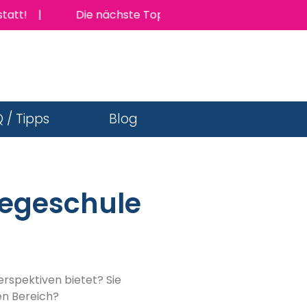
 |
Die nächste TopJob Messe findet am Donnerstag 
 / Tipps
Blog
legeschule
erspektiven bietet? Sie
hen Bereich?