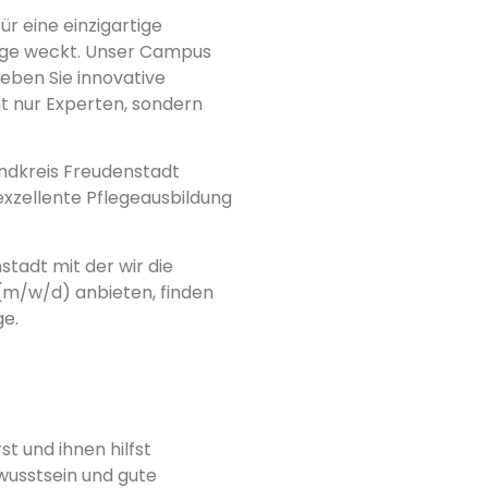
r eine einzigartige
lege weckt. Unser Campus
rleben Sie innovative
ht nur Experten, sondern
ndkreis Freudenstadt
exzellente Pflegeausbildung
tadt mit der wir die
(m/w/d) anbieten, finden
e.
 und ihnen hilfst
wusstsein und gute