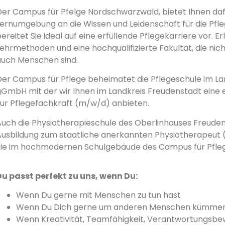
Der Campus für Pfelge Nordschwarzwald, bietet Ihnen dafü
Lernumgebung an die Wissen und Leidenschaft für die Pf
ereitet Sie ideal auf eine erfüllende Pflegekarriere vor. E
ehrmethoden und eine hochqualifizierte Fakultät, die nic
auch Menschen sind.
Der Campus für Pflege beheimatet die Pflegeschule im La
gGmbH mit der wir Ihnen im Landkreis Freudenstadt eine 
zur Pflegefachkraft (m/w/d) anbieten.
Auch die Physiotherapieschule des Oberlinhauses Freudens
Ausbildung zum staatliche anerkannten Physiotherapeut 
Sie im hochmodernen Schulgebäude des Campus für Pfleg
Du passt perfekt zu uns, wenn Du:
Wenn Du gerne mit Menschen zu tun hast
Wenn Du Dich gerne um anderen Menschen kümmerst
Wenn Kreativität, Teamfähigkeit, Verantwortungsbe