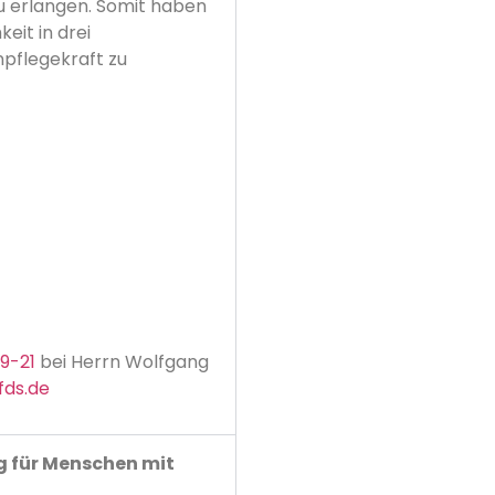
zu erlangen. Somit haben
eit in drei
npflegekraft zu
09-21
bei Herrn Wolfgang
fds.de
ig für Menschen mit