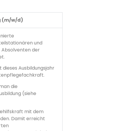
ig (m/w/d)
nierte
teilstationären und
e Absolventen der
et.
t dieses Ausbildungsjahr
ltenpflegefachkraft.
 man die
usbildung (siehe
gehilfskraft mit dem
den. Damit erreicht
rten