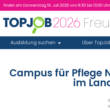
t am Donnerstag 16. Juli 2026 von 8:30 bis 13:00 Uhr wi
Fre
Ausbildung suchen
Über TopJo
Campus für Pflege 
im Lan
S
i