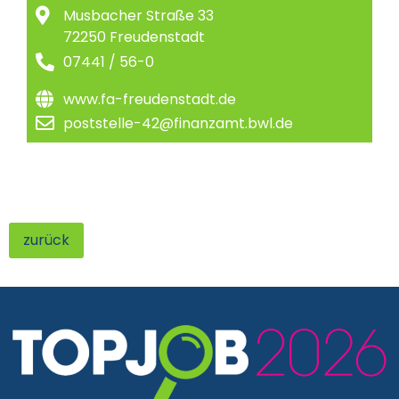
Musbacher Straße 33
72250 Freudenstadt
07441 / 56-0
www.fa-freudenstadt.de
poststelle-42@finanzamt.bwl.de
zurück