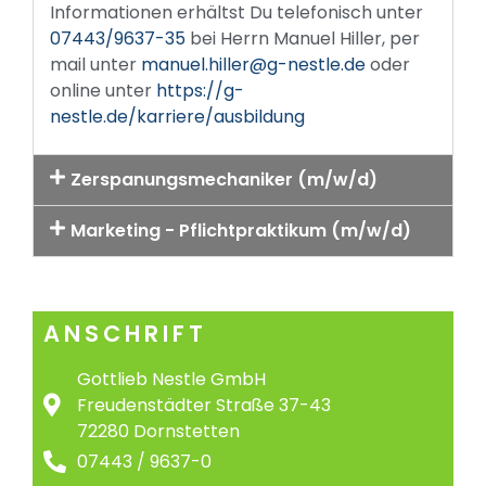
Informationen erhältst Du telefonisch unter
07443/9637-35
bei Herrn Manuel Hiller, per
mail unter
manuel.hiller@g-nestle.de
oder
online unter
https://g-
nestle.de/karriere/ausbildung
Zerspanungsmechaniker (m/w/d)
Marketing - Pflichtpraktikum (m/w/d)
ANSCHRIFT
Gottlieb Nestle GmbH
Freudenstädter Straße 37-43
72280 Dornstetten
07443 / 9637-0