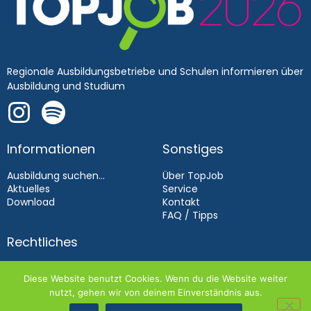
Regionale Ausbildungsbetriebe und Schulen informieren über
Ausbildung und Studium
Informationen
Sonstiges
Ausbildung suchen...
Über TopJob
Aktuelles
Service
Download
Kontakt
FAQ / Tipps
Rechtliches
Impressum
Diese Website benutzt Cookies. Wenn du die Website weiter
Datenschutz
nutzt, gehen wir von deinem Einverständnis aus.
Aussteller­bedingungen 2026