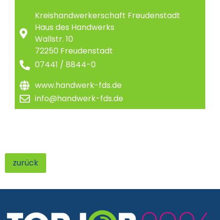
Kreishandwerkerschaft Freudenstadt
Haus des Handwerks
Wallstr. 10
72250 Freudenstadt
07441 / 8844-0
www.handwerk-fds.de
info@handwerk-fds.de
zurück