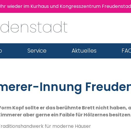
hr wieder im Kurhaus und Kongresszentrum Freudenstadt 
udenstadt
b
Service
Aktuelles
FAQ
merer-Innung Freuden
Vorm Kopf sollte er das berühmte Brett nicht haben, 
Zimmerer aber gerne ein Faible für Hölzernes besitzen
Traditionshandwerk für moderne Häuser