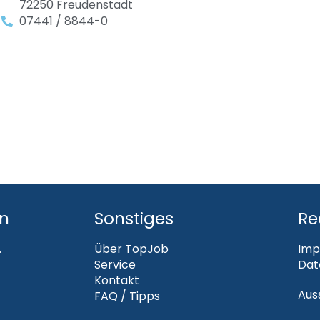
72250 Freudenstadt
07441 / 8844-0
en
Sonstiges
Re
.
Über TopJob
Imp
Service
Dat
Kontakt
Aus
FAQ / Tipps