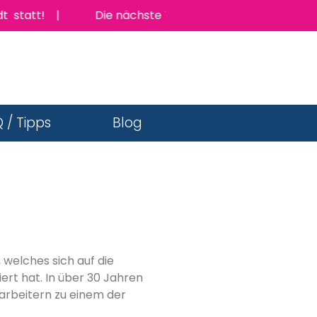
att! |
Die nächste TopJob Messe findet am Donnerst
 / Tipps
Blog
, welches sich auf die
ert hat. In über 30 Jahren
tarbeitern zu einem der