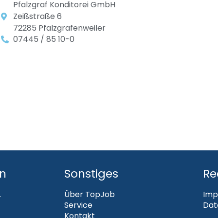
Pfalzgraf Konditorei GmbH
Zeißstraße 6
72285 Pfalzgrafenweiler
07445 / 85 10-0
en
Sonstiges
Re
.
Über TopJob
Imp
Service
Dat
Kontakt