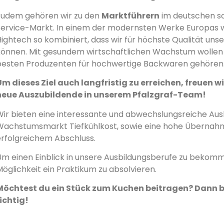
Zudem gehören wir zu den
Marktführern
im deutschen s
Service-Markt. In einem der modernsten Werke Europas 
ightech so kombiniert, dass wir für höchste Qualität uns
können. Mit gesundem wirtschaftlichen Wachstum wollen 
besten Produzenten für hochwertige Backwaren gehören
Um dieses Ziel auch langfristig zu erreichen, freuen w
neue Auszubildende in unserem Pfalzgraf-Team!
Wir bieten eine interessante und abwechslungsreiche Aus
Wachstumsmarkt Tiefkühlkost, sowie eine hohe Überna
erfolgreichem Abschluss.
Um einen Einblick in unsere Ausbildungsberufe zu bekomme
öglichkeit ein Praktikum zu absolvieren.
Möchtest du ein Stück zum Kuchen beitragen? Dann b
richtig!