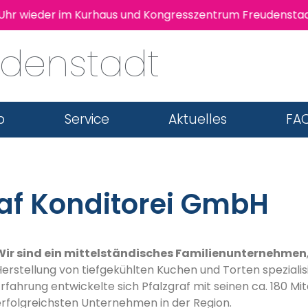
r wieder im Kurhaus und Kongresszentrum Freudenstadt st
udenstadt
b
Service
Aktuelles
FAQ
raf Konditorei GmbH
Wir sind ein mittelständisches Familienunternehmen
erstellung von tiefgekühlten Kuchen und Torten spezialisi
rfahrung entwickelte sich Pfalzgraf mit seinen ca. 180 Mi
erfolgreichsten Unternehmen in der Region.