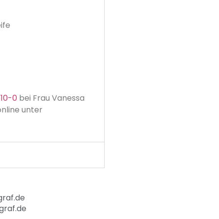
ife
510-0
bei Frau Vanessa
nline unter
raf.de
graf.de