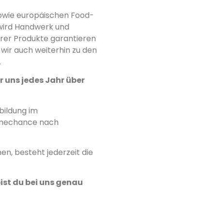
owie europäischen Food-
wird Handwerk und
erer Produkte garantieren
wir auch weiterhin zu den
.
ir uns jedes Jahr über
bildung im
hmechance nach
n, besteht jederzeit die
ist du bei uns genau