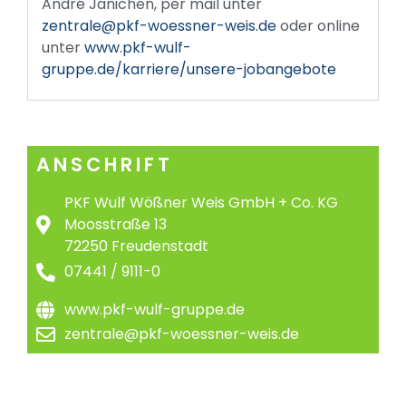
André Jänichen, per mail unter
zentrale@pkf-woessner-weis.de
oder online
unter
www.pkf-wulf-
gruppe.de/karriere/unsere-jobangebote
ANSCHRIFT
PKF Wulf Wößner Weis GmbH + Co. KG
Moosstraße 13
72250 Freudenstadt
07441 / 9111-0
www.pkf-wulf-gruppe.de
zentrale@pkf-woessner-weis.de