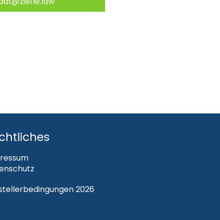
adt@ziefle.law
chtliches
ressum
enschutz
steller­bedingungen 2026