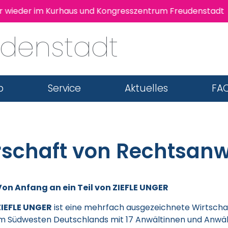
er im Kurhaus und Kongresszentrum Freudenstadt statt! |
udenstadt
b
Service
Aktuelles
FAQ
erschaft von Rechtsan
Von Anfang an ein Teil von ZIEFLE UNGER
ZIEFLE UNGER
ist eine mehrfach ausgezeichnete Wirtscha
im Südwesten Deutschlands mit 17 Anwältinnen und Anwäl