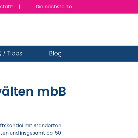
Die nächste TopJob Messe findet am Donnerstag 16.
 / Tipps
Blog
wälten mbB
ftskanzlei mit Standorten
ten und insgesamt ca. 50