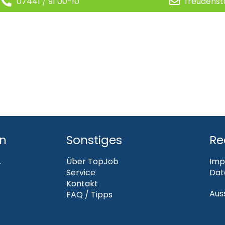
07441 / 91 00-10
freudenst
en
Sonstiges
Re
.
Über TopJob
Imp
Service
Dat
Kontakt
Aus
FAQ / Tipps