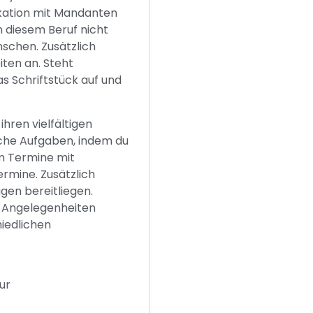
kation mit Mandanten
n diesem Beruf nicht
nschen. Zusätzlich
iten an. Steht
as Schriftstück auf und
hren vielfältigen
che Aufgaben, indem du
um Termine mit
rmine. Zusätzlich
agen bereitliegen.
e Angelegenheiten
hiedlichen
ur