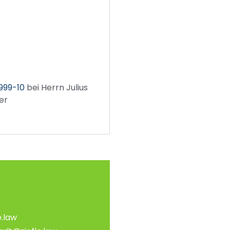
 999-10
bei Herrn Julius
er
e.law