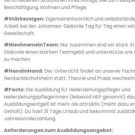
verschiedenen Situationen ihres Alltags, wie zum Beispiel 
Beschäftigung, Wohnen und Pflege.
#Stärkezeigen:
Eigenverantwortlich und selbstständig 
Arbeit bei der Johannes-Diakonie Tag für Tag einen wich
Gesellschaft.
#NieohnemeinTeam:
Nur zusammen sind wir stark. E
Diakonie einen starken Teamgeist und unterstütze uns d
zu machen.
#HandinHand:
Der Unterricht findet an unserer Fachs
Neckarbischofsheim statt. Theorie und Praxis wechseln 
#Facts:
Die Ausbildung für Heilerziehungspfleger und
Heilerziehungspflegerinnen (liebevoll HEP genannt) dau
Ausbildungsentgelt ist mehr als attraktiv (mehr dazu er
Gehalt). Du hast 31 Tage Urlaub und bekommst zusätzli
Jahressonderzahlung.
Anforderungen zum Ausbildungsangebot: