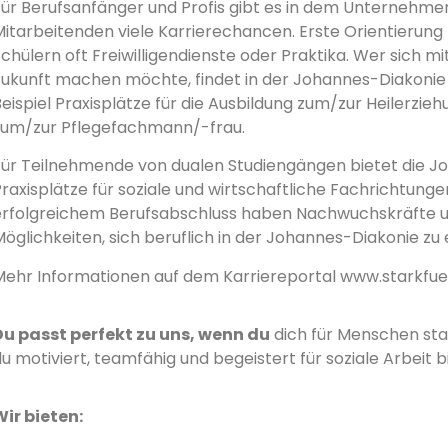
Für Berufsanfänger und Profis gibt es in dem Unternehme
itarbeitenden viele Karrierechancen. Erste Orientierung 
chülern oft Freiwilligendienste oder Praktika. Wer sich mit 
Zukunft machen möchte, findet in der Johannes-Diakonie 
eispiel Praxisplätze für die Ausbildung zum/zur Heilerzie
zum/zur Pflegefachmann/-frau.
Für Teilnehmende von dualen Studiengängen bietet die J
raxisplätze für soziale und wirtschaftliche Fachrichtung
erfolgreichem Berufsabschluss haben Nachwuchskräfte un
öglichkeiten, sich beruflich in der Johannes-Diakonie zu 
Mehr Informationen auf dem Karriereportal www.starkfu
Du passt perfekt zu uns, wenn du
dich für Menschen sta
u motiviert, teamfähig und begeistert für soziale Arbeit bi
Wir bieten: