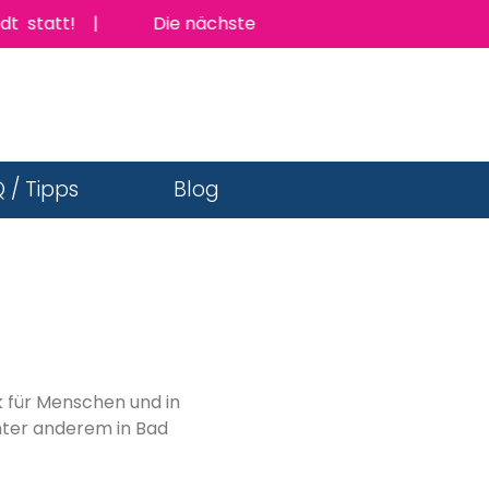
tatt! |
Die nächste TopJob Messe findet am Donners
 / Tipps
Blog
rk für Menschen und in
ter anderem in Bad