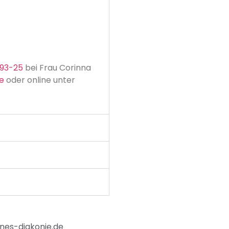
293-25
bei Frau Corinna
e
oder online unter
nes-diakonie.de