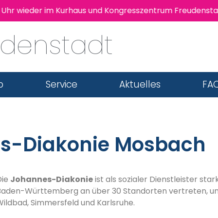
hr wieder im Kurhaus und Kongresszentrum Freudenstadt s
udenstadt
b
Service
Aktuelles
FAQ
s-Diakonie Mosbach
Die
Johannes-Diakonie
ist als sozialer Dienstleister sta
Baden-Württemberg an über 30 Standorten vertreten, un
Wildbad, Simmersfeld und Karlsruhe.