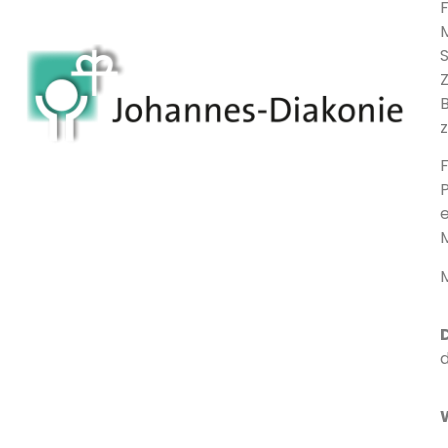
M
S
B
P
M
d