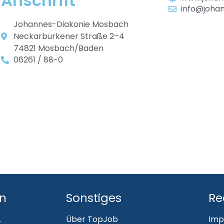
Anschrift
info@johan
Johannes-Diakonie Mosbach
Neckarburkener Straße 2–4
74821 Mosbach/Baden
06261 / 88-0
en
Sonstiges
Re
.
Über TopJob
Imp