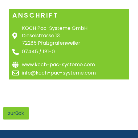
ANSCHRIFT
KOCH Pac-Systeme GmbH
Dieselstrasse 13
72285 Pfalzgrafenweiler
07445 / 181-0
www.koch-pac-systeme.com
info@koch-pac-systeme.com
zurück