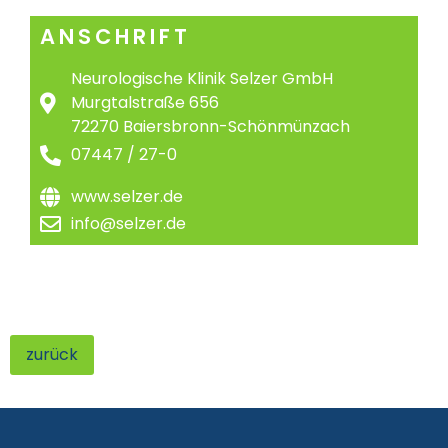
ANSCHRIFT
Neurologische Klinik Selzer GmbH
Murg­tal­stra­ße 656
72270 Bai­ers­bronn-Schön­münzach
07447 / 27-0
www.selzer.de
info@selzer.de
zurück