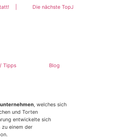
 |
Die nächste TopJob Messe findet am Donnerstag 1
/ Tipps
Blog
ienunternehmen
, welches sich
uchen und Torten
hrung entwickelte sich
n zu einem der
ion.