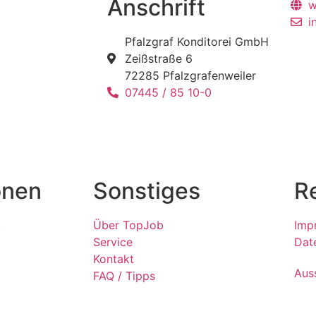
Anschrift
w
i
Pfalzgraf Konditorei GmbH
Zeißstraße 6
72285 Pfalzgrafenweiler
07445 / 85 10-0
onen
Sonstiges
R
.
Über TopJob
Imp
Service
Dat
Kontakt
Aus
FAQ / Tipps