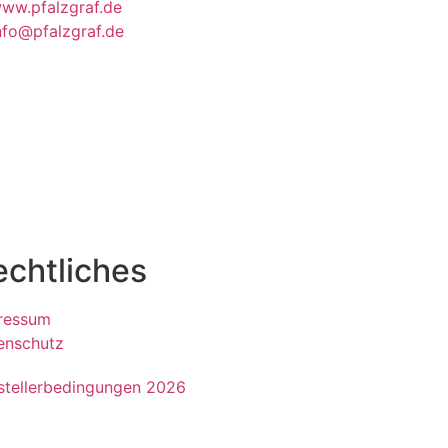
ww.pfalzgraf.de
nfo@pfalzgraf.de
echtliches
ressum
enschutz
steller­bedingungen 2026