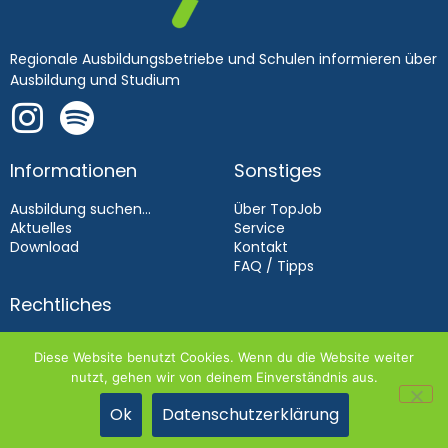
Regionale Ausbildungsbetriebe und Schulen informieren über
Ausbildung und Studium
Informationen
Sonstiges
Ausbildung suchen...
Über TopJob
Aktuelles
Service
Download
Kontakt
FAQ / Tipps
Rechtliches
Impressum
Diese Website benutzt Cookies. Wenn du die Website weiter
Datenschutz
nutzt, gehen wir von deinem Einverständnis aus.
Aussteller­bedingungen 2026
Ok
Datenschutzerklärung
TOPJOB 2026 | DIE WEBAGENTUR