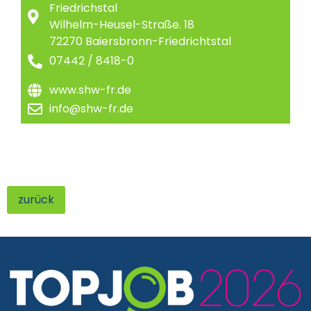
Friedrichstal
Wilhelm-Heusel-Straße. 18
72270 Baiersbronn-Friedrichtstal
07442 / 8418-0
www.shw-fr.de
info@shw-fr.de
zurück