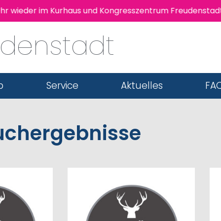
hr wieder im Kurhaus und Kongresszentrum Freudenstadt s
udenstadt
b
Service
Aktuelles
FAQ
uchergebnisse