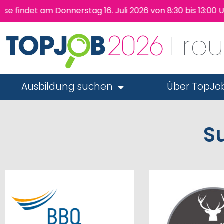
findet am Donnerstag 16. Juli 2026 von 8:30 bis 13:00 U
Fre
Ausbildung suchen
Über TopJo
S