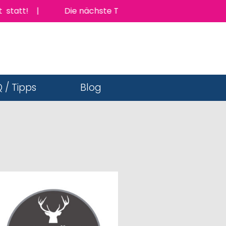
tatt! |
Die nächste TopJob Messe findet am Donner
 / Tipps
Blog