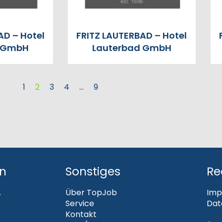
AD – Hotel
FRITZ LAUTERBAD – Hotel
d GmbH
Lauterbad GmbH
1
2
3
4
…
9
en
Sonstiges
Re
.
Über TopJob
Imp
Service
Dat
Kontakt