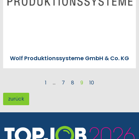
Wolf Produktionssysteme GmbH & Co. KG
1
…
7
8
9
10
zurück