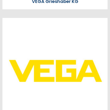
VEGA Grieshaber KG