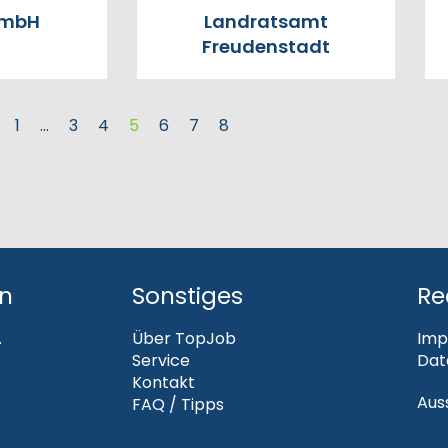
GmbH
Landratsamt
Freudenstadt
1
…
3
4
5
6
7
8
en
Sonstiges
Re
.
Über TopJob
Imp
Service
Dat
Kontakt
Aus
FAQ / Tipps