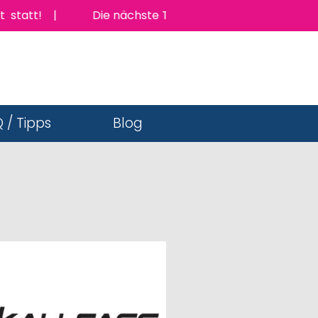
tatt! |
Die nächste TopJob Messe findet am Donners
 / Tipps
Blog