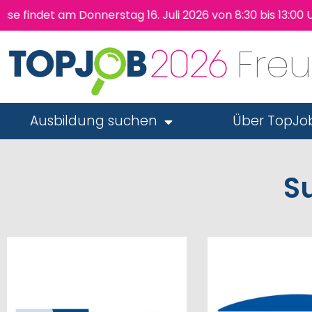
indet am Donnerstag 16. Juli 2026 von 8:30 bis 13:00 U
Fre
Ausbildung suchen
Über TopJo
S