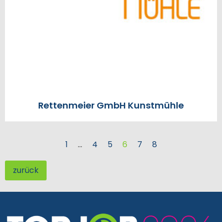
Rettenmeier GmbH Kunstmühle
1
…
4
5
6
7
8
zurück