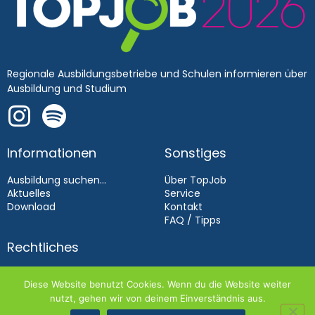
Regionale Ausbildungsbetriebe und Schulen informieren über
Ausbildung und Studium
Informationen
Sonstiges
Ausbildung suchen...
Über TopJob
Aktuelles
Service
Download
Kontakt
FAQ / Tipps
Rechtliches
Impressum
Diese Website benutzt Cookies. Wenn du die Website weiter
Datenschutz
nutzt, gehen wir von deinem Einverständnis aus.
Aussteller­bedingungen 2026