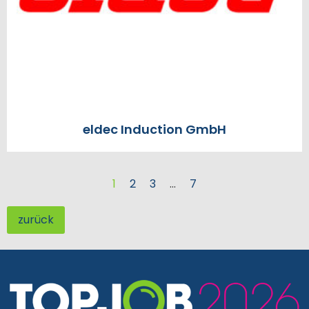
eldec Induction GmbH
1
2
3
…
7
zurück