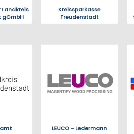
 Landkreis
Kreissparkasse
dt gGmbH
Freudenstadt
samt
LEUCO – Ledermann