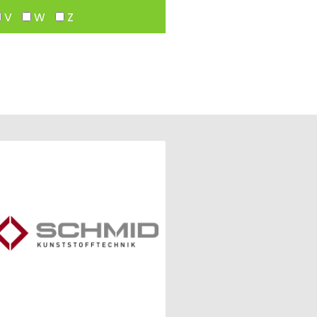
V
W
Z