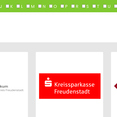
J
K
L
M
N
O
P
R
S
T
U