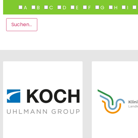
A
B
C
D
E
F
G
H
I