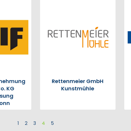
rnehmung
Rettenmeier GmbH
o. KG
Kunstmühle
ssung
ronn
1
2
3
4
5