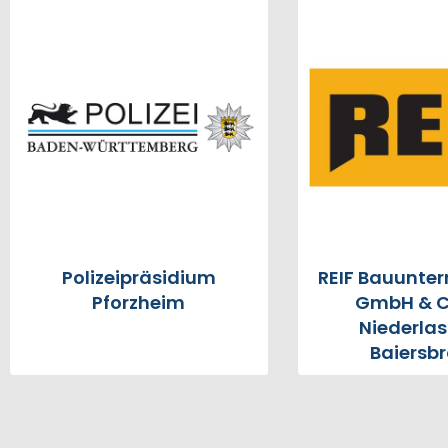
Polizeipräsidium
REIF Bauunte
Pforzheim
GmbH & C
Niederla
Baiersb