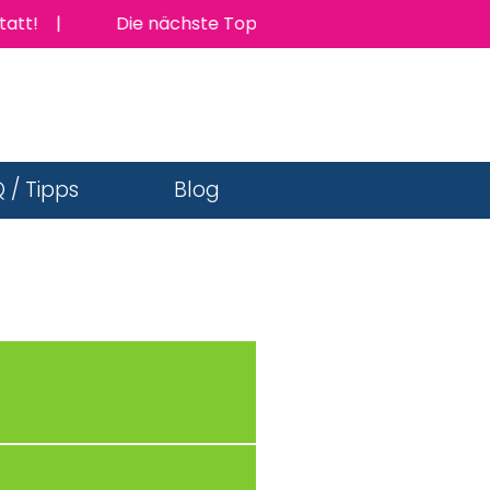
|
Die nächste TopJob Messe findet am Donnerstag 1
 / Tipps
Blog