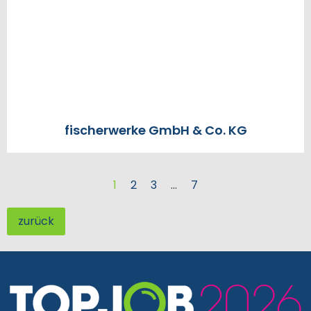
fischerwerke GmbH & Co. KG
1
2
3
…
7
zurück