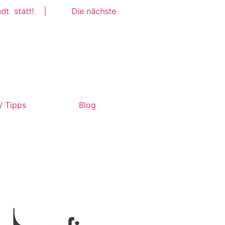
 statt! |
Die nächste TopJob Messe findet am Donner
/ Tipps
Blog