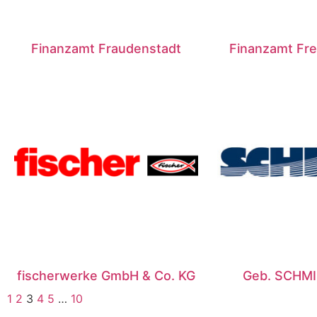
Finanzamt Fraudenstadt
Finanzamt Fr
fischerwerke GmbH & Co. KG
Geb. SCHM
1
2
3
4
5
…
10